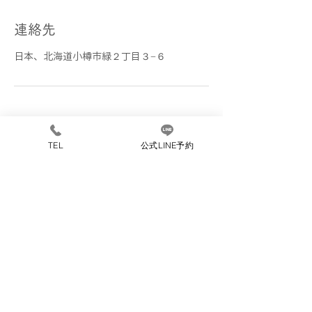
連絡先
日本、北海道小樽市緑２丁目３−６
TEL
公式LINE予約
ご予約はこちら
Cut Salon KUBO （カットサロンクボ）
北海道小樽市緑２丁目３−６
TEL:
0134-32-9267
平日火水木金 営業時間:9:00〜16:00/ 夜間17:00~18:00
土日祝日 営業時間:
9:00～16:00
​定休日 毎週月曜日・第1第3日曜日
個人情報の取り扱いについて
Copyright ©Cut salon KUBO All rights reserved.