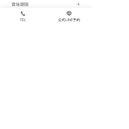
賞味期限
1年間
保存方法
TEL
公式LINE予約
高温多湿は避けて冷暗保管
サイズ
1包/10包
原材料
ハイビスカス、リンゴ、オレンジの
飲み方
皮、ローズヒップ、エルダーベリ
ー、バラ、香料
【リーフ】
栄養成分お湯100mlに対して茶葉
茶葉はティースプーン1杯を急須に
3gで5分間抽出した場合
入れお湯を注ぎ蓋をして約5分お待
ち下さい。ティーポットの場合2杯
エネルギー2kcal
を目安にお楽しみ下さい。
炭水化物0.6g
【ティーパック】
タンパク質0g
ご予約はこちら
お好みにあわせてお湯約750mlに対
脂肪0g
してティーパックを一個入れます。
Cut Salon KUBO （カットサロンクボ）
アイスの場合は粗熱を取ってから冷
北海道小樽市緑２丁目３−６