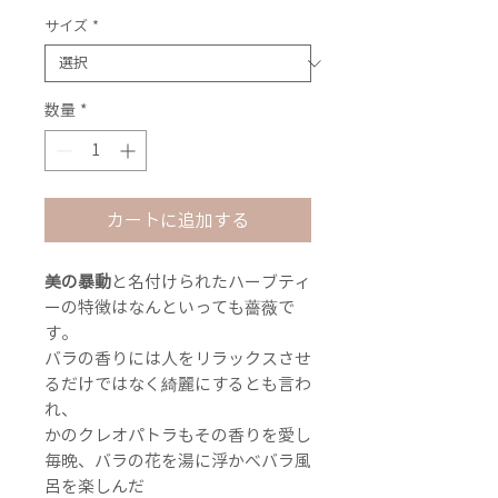
格
サイズ
*
数量
*
カートに追加する
美の暴動
と名付けられたハーブティ
ーの特徴はなんといっても薔薇で
す。
バラの香りには人をリラックスさせ
るだけではなく綺麗にするとも言わ
れ、
かのクレオパトラもその香りを愛し
毎晩、バラの花を湯に浮かべバラ風
呂を楽しんだ