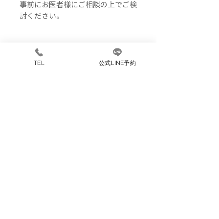
事前にお医者様にご相談の上でご検
討ください。
賞味期限
TEL
公式LINE予約
1年間
保存方法
高温多湿は避けて冷暗保管
～おススメの飲み方～
白茶の抽出温度は75℃から85℃の
サイズ
お湯がベストな温度と言われており
ます。
1包/10包
原材料
白茶、砂糖漬けパイナップル、砂糖
飲み方
漬けパパイヤ、砂糖漬けマンゴー、
レッドカラント、バラ、イチゴ、マ
【リーフ】
ロウ、イモーテル、香料
茶葉はティースプーン1杯を急須に