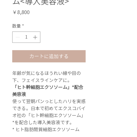
ム<導入美容液>
価
￥8,800
格
数量
*
カートに追加する
年齢が気になるほうれい線や目の
下、フェイスラインケアに。
「ヒト幹細胞エクソソーム」*配合
美容液
使って翌朝パンっとしたハリを実感
できる。日本で初めてエクスコバイ
オ社の「ヒト幹細胞エクソソーム」
*を配合した導入美容液です。
* ヒト脂肪間質細胞エクソソーム