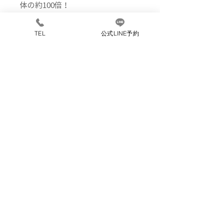
体の約100倍！
低刺激性なので敏感肌の方や乾燥
肌、ニキビの炎症で水溶性ビタミン
TEL
公式LINE予約
C誘導体の刺激、赤みがでる方でも
ご使用いただけます。
使用方法
洗顔後または化粧水の後に、容器を
内容量
よく振ってから、2～3プッシュを
手のひらに取り、顔全体から首もと
33mL/約1ヶ月分
までしっかり広げ、下から上へ引き
全成分
上げるようになじませてください。
プラセンタエキス、ペンチレングリ
コール、ヒト脂肪間質細胞エクソソ
ーム、パルミチン酸アスコルビルリ
ご予約はこちら
ン酸3Na、3-O-エチルアスコルビン
酸、酵母B-グルカン、シロキクラゲ
Cut Salon KUBO （カットサロンクボ）
多糖体、カエサルピニアスピノサ果
北海道小樽市緑２丁目３−６