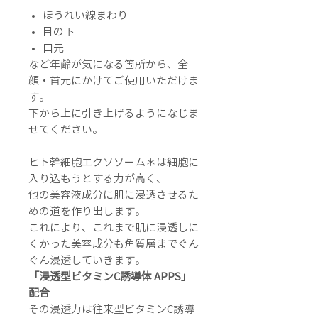
ほうれい線まわり
目の下
口元
など年齢が気になる箇所から、全
顔・首元にかけてご使用いただけま
す。
下から上に引き上げるようになじま
せてください。
ヒト幹細胞エクソソーム＊は細胞に
入り込もうとする力が高く、
他の美容液成分に肌に浸透させるた
めの道を作り出します。
これにより、これまで肌に浸透しに
くかった美容成分も角質層までぐん
ぐん浸透していきます。
「浸透型ビタミンC誘導体 APPS」
配合
その浸透力は往来型ビタミンC誘導