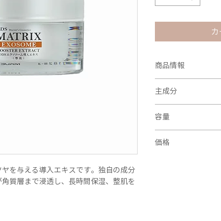
カ
商品情報
現在注目をされて
主成分
くりあげ、MATR
きをより高めるこ
水、BG、グリセ
うるおいをしっか
容量
キサノイン、プロ
ます。肌のバリア
培養液エキス、ヒト
30g
やかな肌へと導き
ヒト遺伝子組換ポリ
価格
男性の方でもお使
リペプチド-3、ヒ
税込み表示です
ト遺伝子組換オリゴペ
ツヤを与える導入エキスです。独自の成分
Na、ヒアルロン酸
が角質層まで浸透し、長時間保湿、整肌を
シノイルアテロコ
水、パルミトイルト
トラペプチド-7、
コレステロール、ウ