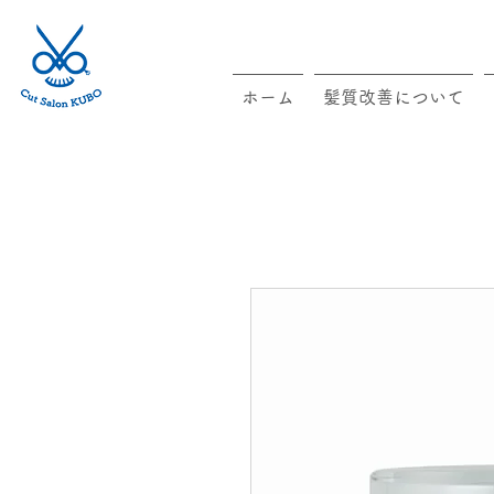
ホーム
髪質改善について