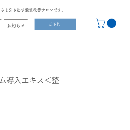
しさを引き出す髪質改善サロンです。
ご予約
お知らせ
ム導入エキス＜整