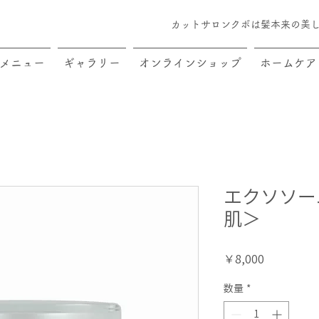
カットサロンクボは髪本来の美
メニュー
ギャラリー
オンラインショップ
ホームケア
エクソソー
肌＞
価
￥8,000
格
数量
*