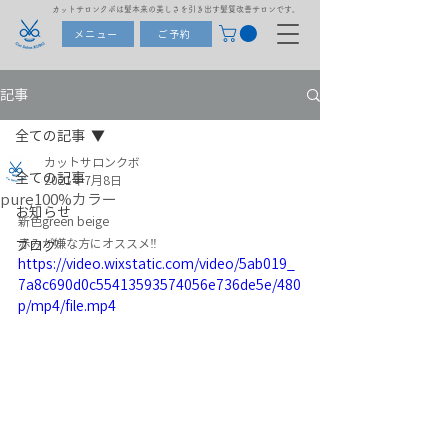
カットサロンクボは髪本来の美しさを引き出す髪質改善サロンです。
メニュー
ご予約
記事
全ての記事
カットサロンクボ
全ての記事
2021年7月8日
pure100%カラー
お知らせ
新色green beige
赤みが嫌な方にオススメ‼️
ブログ
https://video.wixstatic.com/video/5ab019_
7a8c690d0c55413593574056e736de5e/480
p/mp4/file.mp4