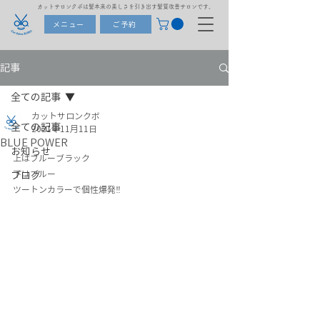
カットサロンクボは髪本来の美しさを引き出す髪質改善サロンです。
メニュー
ご予約
記事
全ての記事
カットサロンクボ
全ての記事
2021年11月11日
BLUE POWER
お知らせ
上はブルーブラック
下はブルー
ブログ
ツートンカラーで個性爆発‼️