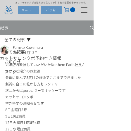
カットサロンクボは髪本来の美しさを引き出す髪質改善サロンです。
メニュー
ご予約
記事
全ての記事
Fumiko Kawamura
全ての記事
2021年1月13日
カットサロンクボ予約空き情報
お知らせ
去年店内改装していただいたNorthern Earth社長さ
んからご紹介のお友達
ブログ
髪質に悩んで3度目の施術でここまでできました
髪質に合った乾かし方もレクチャー
次回からはpureカラーでオッケーです
カットサロンクボ
空き時間のお知らせです
8日金曜日3時
9日10日満員
12日火曜日1時3時4時
13日水曜日満員