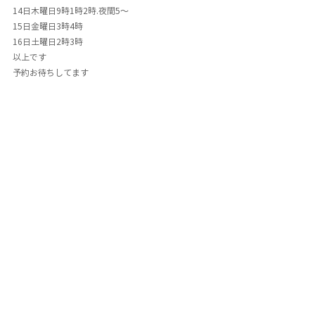
14日木曜日9時1時2時.夜間5〜
15日金曜日3時4時
16日土曜日2時3時
以上です
予約お待ちしてます