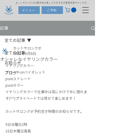
カットサロンクボは髪本来の美しさを引き出す髪質改善サロンです。
メニュー
ご予約
記事
全ての記事
カットサロンクボ
全ての記事
2021年6月8日
オシャレなイヤリングカラー
お知らせ
イヤリングカラー
ブリーチonバイオレット
ブログ
pureストレート
pureカラー
イヤリングカラーで仕事中は耳にかけて中に隠れま
す(^^)プライベートでは見せて楽しめます！
カットサロンクボ予約空き時間のお知らせです。
9日水曜日2時
10日木曜日満員